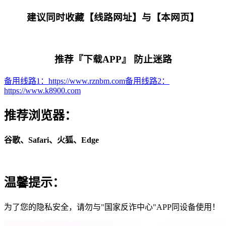
建议同时收藏【线路网址】与【本网页】
推荐『下载APP』 防止迷路
备用线路
1
：
https://www.rznbm.com
备用线路
2
：
https://www.k8900.com
推荐浏览器：
谷歌、Safari、火狐、Edge
温馨提示：
为了您的隐私安全，请勿与"国家反诈中心"APP同设备使用！