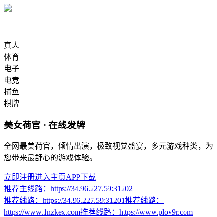
真人
体育
电子
电竞
捕鱼
棋牌
美女荷官 · 在线发牌
全网最美荷官，倾情出演，极致视觉盛宴，多元游戏种类，为
您带来最舒心的游戏体验。
立即注册
进入主页
APP下载
推荐主线路：
https://34.96.227.59:31202
推荐线路：
https://34.96.227.59:31201
推荐线路：
https://www.1nzkex.com
推荐线路：
https://www.plov9r.com