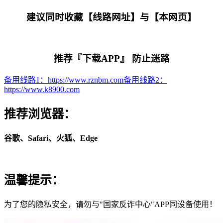
建议同时收藏【线路网址】与【本网页】
推荐『下载APP』 防止迷路
备用线路
1
：
https://www.rznbm.com
备用线路
2
：
https://www.k8900.com
推荐浏览器：
谷歌、Safari、火狐、Edge
温馨提示：
为了您的隐私安全，请勿与"国家反诈中心"APP同设备使用！