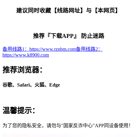
建议同时收藏【线路网址】与【本网页】
推荐『下载APP』 防止迷路
备用线路
1
：
https://www.rznbm.com
备用线路
2
：
https://www.k8900.com
推荐浏览器：
谷歌、Safari、火狐、Edge
温馨提示：
为了您的隐私安全，请勿与"国家反诈中心"APP同设备使用！