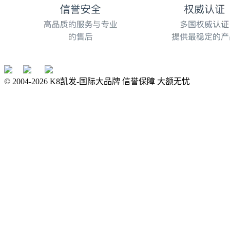
© 2004-
2026
K8凯发-国际大品牌 信誉保障 大额无忧