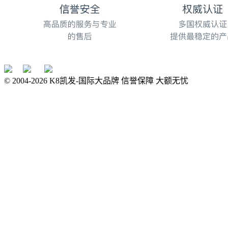
© 2004-
2026
K8凯发-国际大品牌 信誉保障 大额无忧