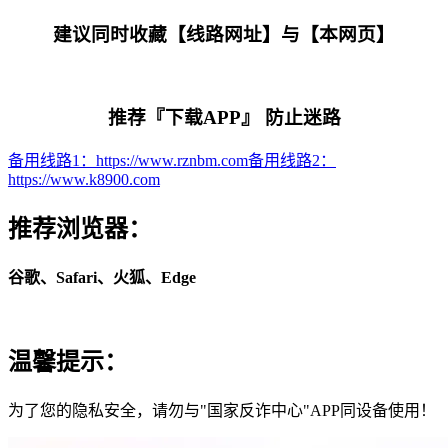
建议同时收藏【线路网址】与【本网页】
推荐『下载APP』 防止迷路
备用线路
1
：
https://www.rznbm.com
备用线路
2
：
https://www.k8900.com
推荐浏览器：
谷歌、Safari、火狐、Edge
温馨提示：
为了您的隐私安全，请勿与"国家反诈中心"APP同设备使用！