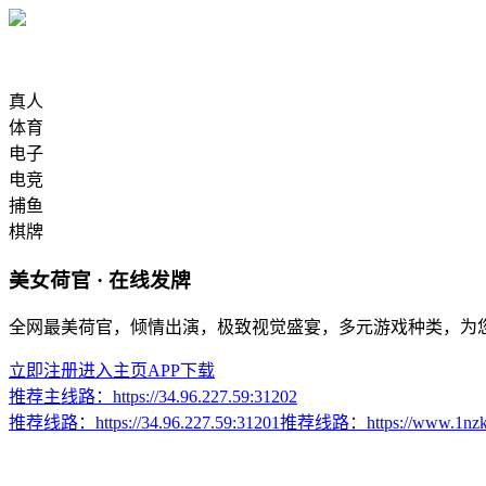
真人
体育
电子
电竞
捕鱼
棋牌
美女荷官 · 在线发牌
全网最美荷官，倾情出演，极致视觉盛宴，多元游戏种类，为
立即注册
进入主页
APP下载
推荐主线路：
https://34.96.227.59:31202
推荐线路：
https://34.96.227.59:31201
推荐线路：
https://www.1nz