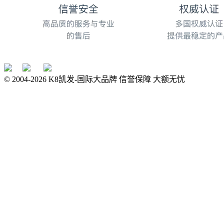
© 2004-
2026
K8凯发-国际大品牌 信誉保障 大额无忧