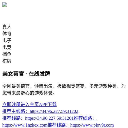
真人
体育
电子
电竞
捕鱼
棋牌
美女荷官 · 在线发牌
全网最美荷官，倾情出演，极致视觉盛宴，多元游戏种类，为
您带来最舒心的游戏体验。
立即注册
进入主页
APP下载
推荐主线路：
https://34.96.227.59:31202
推荐线路：
https://34.96.227.59:31201
推荐线路：
https://www.1nzkex.com
推荐线路：
https://www.plov9r.com