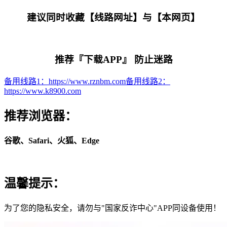
建议同时收藏【线路网址】与【本网页】
推荐『下载APP』 防止迷路
备用线路
1
：
https://www.rznbm.com
备用线路
2
：
https://www.k8900.com
推荐浏览器：
谷歌、Safari、火狐、Edge
温馨提示：
为了您的隐私安全，请勿与"国家反诈中心"APP同设备使用！