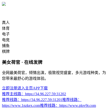
真人
体育
电子
电竞
捕鱼
棋牌
美女荷官 · 在线发牌
全网最美荷官，倾情出演，极致视觉盛宴，多元游戏种类，为
您带来最舒心的游戏体验。
立即注册
进入主页
APP下载
推荐主线路：
https://34.96.227.59:31202
推荐线路：
https://34.96.227.59:31201
推荐线路：
https://www.1nzkex.com
推荐线路：
https://www.plov9r.com