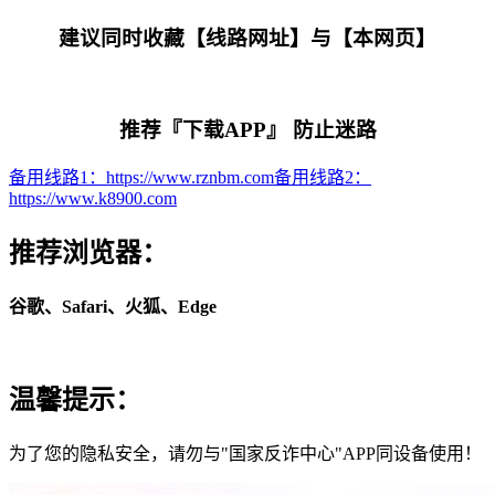
建议同时收藏【线路网址】与【本网页】
推荐『下载APP』 防止迷路
备用线路
1
：
https://www.rznbm.com
备用线路
2
：
https://www.k8900.com
推荐浏览器：
谷歌、Safari、火狐、Edge
温馨提示：
为了您的隐私安全，请勿与"国家反诈中心"APP同设备使用！