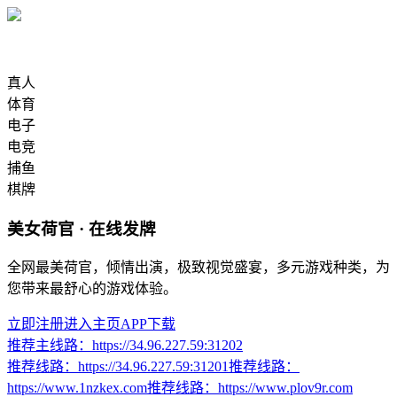
真人
体育
电子
电竞
捕鱼
棋牌
美女荷官 · 在线发牌
全网最美荷官，倾情出演，极致视觉盛宴，多元游戏种类，为
您带来最舒心的游戏体验。
立即注册
进入主页
APP下载
推荐主线路：
https://34.96.227.59:31202
推荐线路：
https://34.96.227.59:31201
推荐线路：
https://www.1nzkex.com
推荐线路：
https://www.plov9r.com