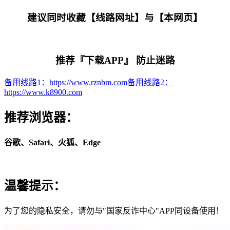
建议同时收藏【线路网址】与【本网页】
推荐『下载APP』 防止迷路
备用线路
1
：
https://www.rznbm.com
备用线路
2
：
https://www.k8900.com
推荐浏览器：
谷歌、Safari、火狐、Edge
温馨提示：
为了您的隐私安全，请勿与"国家反诈中心"APP同设备使用！