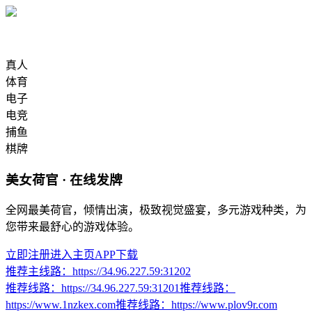
真人
体育
电子
电竞
捕鱼
棋牌
美女荷官 · 在线发牌
全网最美荷官，倾情出演，极致视觉盛宴，多元游戏种类，为
您带来最舒心的游戏体验。
立即注册
进入主页
APP下载
推荐主线路：
https://34.96.227.59:31202
推荐线路：
https://34.96.227.59:31201
推荐线路：
https://www.1nzkex.com
推荐线路：
https://www.plov9r.com