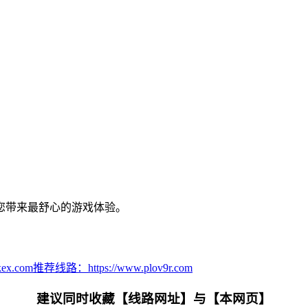
您带来最舒心的游戏体验。
kex.com
推荐线路：
https://www.plov9r.com
建议同时收藏【线路网址】与【本网页】