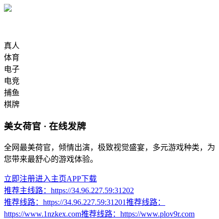
真人
体育
电子
电竞
捕鱼
棋牌
美女荷官 · 在线发牌
全网最美荷官，倾情出演，极致视觉盛宴，多元游戏种类，为
您带来最舒心的游戏体验。
立即注册
进入主页
APP下载
推荐主线路：
https://34.96.227.59:31202
推荐线路：
https://34.96.227.59:31201
推荐线路：
https://www.1nzkex.com
推荐线路：
https://www.plov9r.com