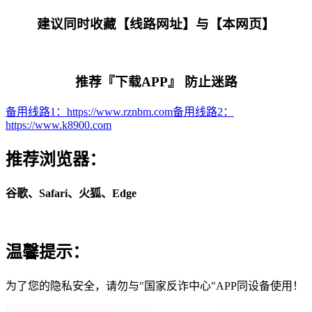
建议同时收藏【线路网址】与【本网页】
推荐『下载APP』 防止迷路
备用线路
1
：
https://www.rznbm.com
备用线路
2
：
https://www.k8900.com
推荐浏览器：
谷歌、Safari、火狐、Edge
温馨提示：
为了您的隐私安全，请勿与"国家反诈中心"APP同设备使用！