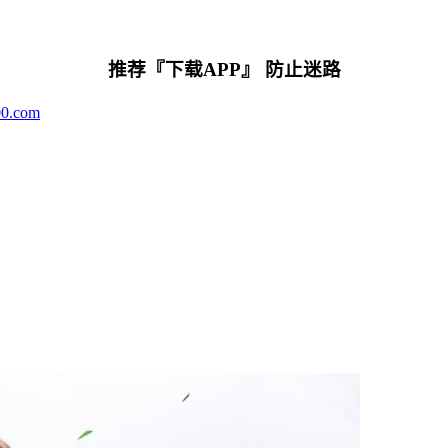
推荐『下载APP』 防止迷路
00.com