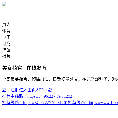
真人
体育
电子
电竞
捕鱼
棋牌
美女荷官 · 在线发牌
全网最美荷官，倾情出演，极致视觉盛宴，多元游戏种类，为
立即注册
进入主页
APP下载
推荐主线路：
https://34.96.227.59:31202
推荐线路：
https://34.96.227.59:31201
推荐线路：
https://www.1nz