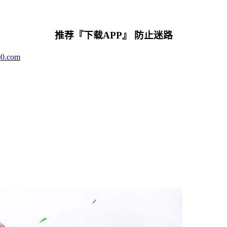
推荐『下载APP』 防止迷路
00.com